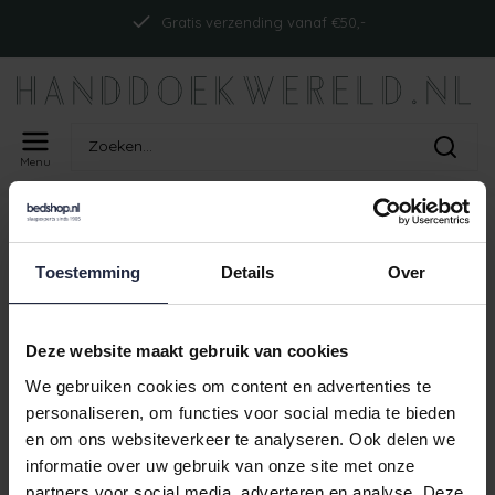
Gratis verzending vanaf €50,-
Menu
Home
Tags
ism_abyssreversiblect_linen
PRODUCTEN GETAGD MET
Toestemming
Details
Over
ISM_ABYSSREVERSIBLECT_LINEN
Geen producten gevonden!
Deze website maakt gebruik van cookies
We gebruiken cookies om content en advertenties te
personaliseren, om functies voor social media te bieden
en om ons websiteverkeer te analyseren. Ook delen we
Gratis verzending vanaf €50,-
informatie over uw gebruik van onze site met onze
partners voor social media, adverteren en analyse. Deze