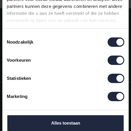
partners kunnen deze gegevens combineren met andere
informatie die u aan ze heeft verstrekt of die ze hebben
Meld je aan voor onze nieuwsbrief!
verzameld op basis van uw gebruik van hun services.
AANMELDEN
Toestemmingsselectie
Noodzakelijk
Mijn account
Snel regelen in je account. Volg je bestelling, betaal facturen of
retourneer een artikel.
Voorkeuren
Vragen?
We helpen je graag. Neem contact op met onze klantenservice.
Statistieken
Informatie
Marketing
Mijn account
Categorieën
Alles toestaan
Contactgegevens