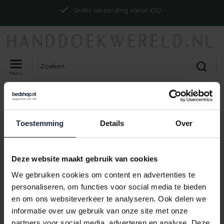
Gratis verzending vanaf €50,-
Menu
Home
Tags
ism_abyssreversiblect_laurel
PRODUCTEN GETAGD MET
Toestemming
Details
Over
ISM_ABYSSREVERSIBLECT_LAUREL
Geen producten gevonden!
Deze website maakt gebruik van cookies
We gebruiken cookies om content en advertenties te
personaliseren, om functies voor social media te bieden
en om ons websiteverkeer te analyseren. Ook delen we
Gratis verzending vanaf €50,-
informatie over uw gebruik van onze site met onze
partners voor social media, adverteren en analyse. Deze