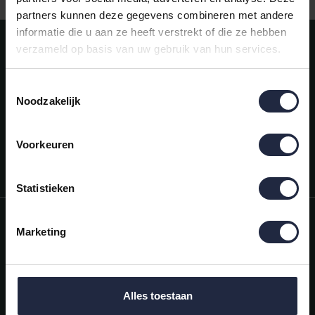
partners kunnen deze gegevens combineren met andere
informatie die u aan ze heeft verstrekt of die ze hebben
Meld je aan voor onze nieuwsbrief!
verzameld op basis van uw gebruik van hun services.
AANMELDEN
Toestemmingsselectie
Noodzakelijk
Mijn account
Snel regelen in je account. Volg je bestelling, betaal facturen of
retourneer een artikel.
Voorkeuren
Vragen?
We helpen je graag. Neem contact op met onze klantenservice.
Statistieken
Informatie
Marketing
Mijn account
Categorieën
Alles toestaan
Contactgegevens