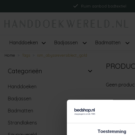
Ruim aanbod badtextiel
Handdoeken
Badjassen
Badmatten
Home
Tags
ism_abyssreversiblect_gold
PRODUC
Categorieën
Geen produc
Handdoeken
Badjassen
Badmatten
Strandlakens
Toestemming
Saunawereld