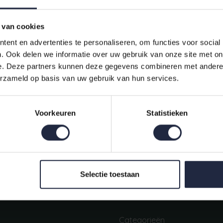
 van cookies
ent en advertenties te personaliseren, om functies voor social
. Ook delen we informatie over uw gebruik van onze site met on
e. Deze partners kunnen deze gegevens combineren met andere i
erzameld op basis van uw gebruik van hun services.
Indien op voorraad, op werkdagen vóór 16:00 uur verstuurd.
Voorkeuren
Statistieken
Mijn account
Snel regelen in je account. Volg je bestelling, betaal facturen of
retourneer een artikel.
Selectie toestaan
Categorieën