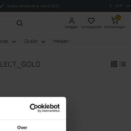
€ - EUR
Gratis verzending vanaf €50,-
0
Inloggen
Verlanglijstje
Winkelwagen
ires
Outlet
Merken
BLECT_GOLD
Over