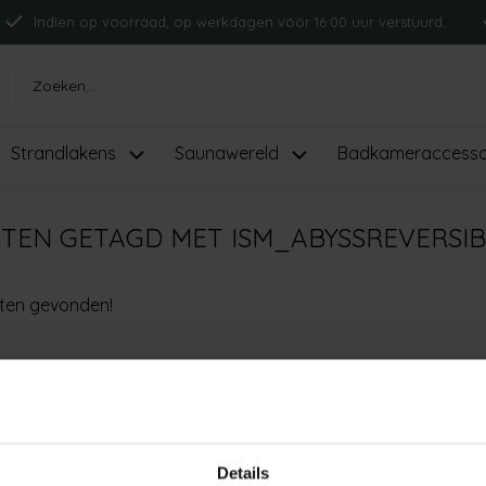
Indien op voorraad, op werkdagen vóór 16:00 uur verstuurd.
Strandlakens
Saunawereld
Badkameraccesso
TEN GETAGD MET ISM_ABYSSREVERSI
ten gevonden!
Details