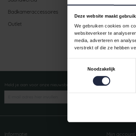
Badkameraccessoires
Deze website maakt gebruik
Outlet
We gebruiken cookies om cont
websiteverkeer te analyseren
media, adverteren en analys
verstrekt of die ze hebben v
Ruim aanbod badtextiel
Toestemmingsselectie
Noodzakelijk
Meld je aan voor onze nieuwsbrief!
AANMELDEN
Informatie
Mijn account