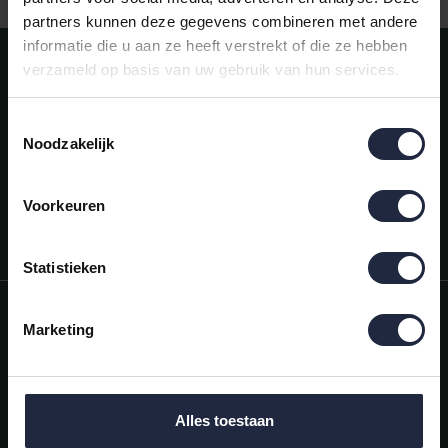
partners kunnen deze gegevens combineren met andere
informatie die u aan ze heeft verstrekt of die ze hebben
Meld je aan voor onze nieuwsbrief!
verzameld op basis van uw gebruik van hun services.
AANMELDEN
Toestemmingsselectie
Noodzakelijk
Mijn account
Snel regelen in je account. Volg je bestelling, betaal facturen of
retourneer een artikel.
Voorkeuren
Vragen?
We helpen je graag. Neem contact op met onze klantenservice.
Statistieken
Informatie
Marketing
Mijn account
Categorieën
Alles toestaan
Contactgegevens