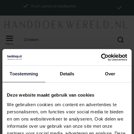
Indi
Ruim aanbod badtextiel
Menu
Home
Tags
ism_abyssreversiblect_cosmos
PRODUCTEN GETAGD MET
Toestemming
Details
Over
ISM_ABYSSREVERSIBLECT_COSMOS
Geen producten gevonden!
Deze website maakt gebruik van cookies
We gebruiken cookies om content en advertenties te
personaliseren, om functies voor social media te bieden
en om ons websiteverkeer te analyseren. Ook delen we
Ind
Ruim aanbod badtextiel
informatie over uw gebruik van onze site met onze
partners voor social media, adverteren en analyse. Deze