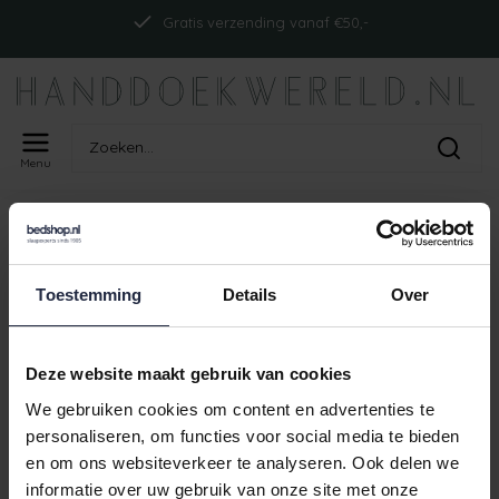
Gratis verzending vanaf €50,-
Menu
Home
Tags
ism_abyssreversiblect_apple green
PRODUCTEN GETAGD MET
ISM_ABYSSREVERSIBLECT_APPLE
Toestemming
Details
Over
GREEN
Deze website maakt gebruik van cookies
Geen producten gevonden!
We gebruiken cookies om content en advertenties te
personaliseren, om functies voor social media te bieden
en om ons websiteverkeer te analyseren. Ook delen we
informatie over uw gebruik van onze site met onze