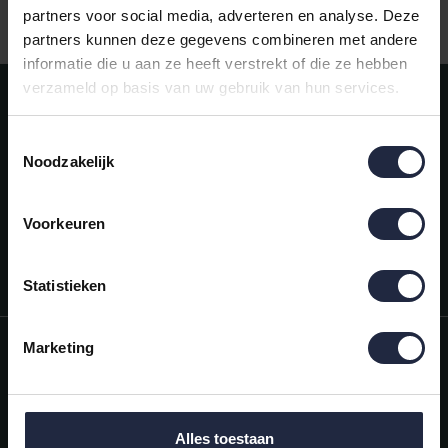
Gratis verzending vanaf €50,-
partners voor social media, adverteren en analyse. Deze
partners kunnen deze gegevens combineren met andere
informatie die u aan ze heeft verstrekt of die ze hebben
verzameld op basis van uw gebruik van hun services.
Meld je aan voor onze nieuwsbrief!
AANMELDEN
Toestemmingsselectie
Noodzakelijk
Mijn account
Snel regelen in je account. Volg je bestelling, betaal facturen of
retourneer een artikel.
Voorkeuren
Vragen?
We helpen je graag. Neem contact op met onze klantenservice.
Statistieken
Informatie
Marketing
Mijn account
Categorieën
Alles toestaan