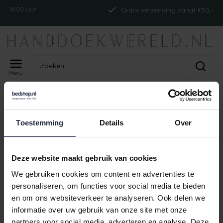
 16:00 uur
Gratis verzending vanaf €50,-
Menu
Home
Tags
ism_abysspile_white
PRODUCTEN GETAGD MET
Toestemming
Details
Over
ISM_ABYSSPILE_WHITE
Geen producten gevonden!
Deze website maakt gebruik van cookies
We gebruiken cookies om content en advertenties te
personaliseren, om functies voor social media te bieden
en om ons websiteverkeer te analyseren. Ook delen we
r 16:00 uur
Gratis verzending vanaf €50,-
informatie over uw gebruik van onze site met onze
partners voor social media, adverteren en analyse. Deze