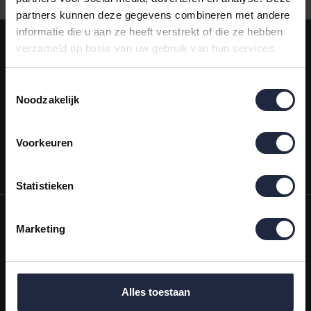
partners kunnen deze gegevens combineren met andere
informatie die u aan ze heeft verstrekt of die ze hebben
Meld je aan voor onze nieuwsbrief!
verzameld op basis van uw gebruik van hun services.
AANMELDEN
Toestemmingsselectie
Noodzakelijk
Mijn account
Snel regelen in je account. Volg je bestelling, betaal facturen of
retourneer een artikel.
Voorkeuren
Vragen?
We helpen je graag. Neem contact op met onze klantenservice.
Statistieken
Informatie
Marketing
Mijn account
Categorieën
Alles toestaan
Contactgegevens