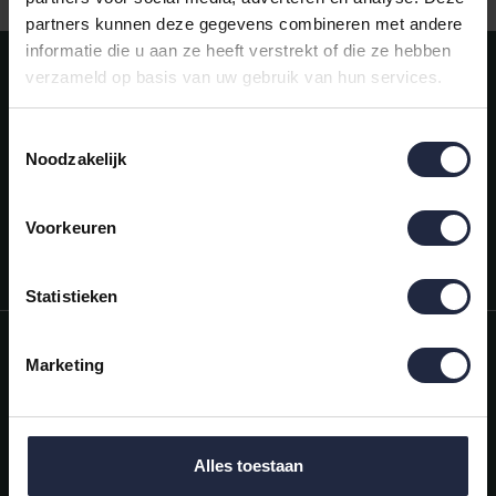
partners kunnen deze gegevens combineren met andere
informatie die u aan ze heeft verstrekt of die ze hebben
Meld je aan voor onze nieuwsbrief!
verzameld op basis van uw gebruik van hun services.
AANMELDEN
Toestemmingsselectie
Noodzakelijk
Mijn account
Snel regelen in je account. Volg je bestelling, betaal facturen of
retourneer een artikel.
Voorkeuren
Vragen?
We helpen je graag. Neem contact op met onze klantenservice.
Statistieken
Informatie
Marketing
Mijn account
Categorieën
Alles toestaan
Contactgegevens