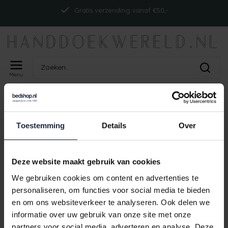
Gratis verzending vanaf €50,-
Menu
Home
Tags
ism_abysspile_curcuma
PRODUCTEN GETAGD MET
Toestemming
Details
Over
ISM_ABYSSPILE_CURCUMA
Geen producten gevonden!
Deze website maakt gebruik van cookies
We gebruiken cookies om content en advertenties te
personaliseren, om functies voor social media te bieden
en om ons websiteverkeer te analyseren. Ook delen we
Gratis verzending vanaf €50,-
informatie over uw gebruik van onze site met onze
partners voor social media, adverteren en analyse. Deze