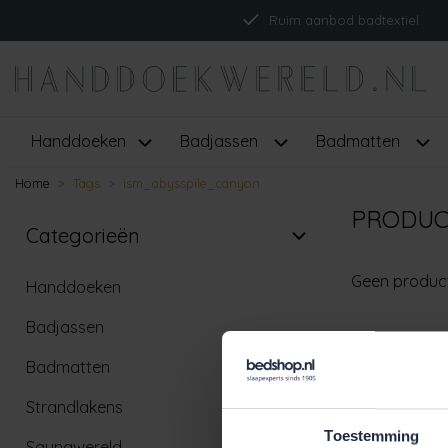
Ruim aanbod badtextiel
Handdoeken
Badjassen
Badmatten
Home
Tags
ism_abysspile_canyon
PRODUC
Categorieën
Geen produc
Handdoeken
Badjassen
Badmatten
Strandlakens
Toestemming
Saunawereld