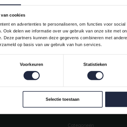
 van cookies
ent en advertenties te personaliseren, om functies voor social
. Ook delen we informatie over uw gebruik van onze site met on
e. Deze partners kunnen deze gegevens combineren met andere i
erzameld op basis van uw gebruik van hun services.
Indien op voorraad, op werkdagen vóór 16:00 uur verstuurd.
Voorkeuren
Statistieken
Mijn account
Snel regelen in je account. Volg je bestelling, betaal facturen of
retourneer een artikel.
Selectie toestaan
Categorieën