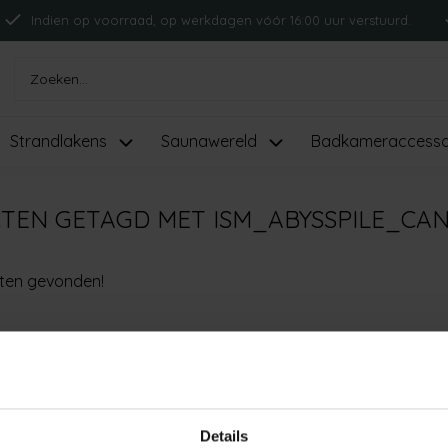
Indien op voorraad, op werkdagen vóór 16:00 uur verstuurd.
Strandlakens
Saunawereld
Badkameraccesso
TEN GETAGD MET ISM_ABYSSPILE_CA
ten gevonden!
Details