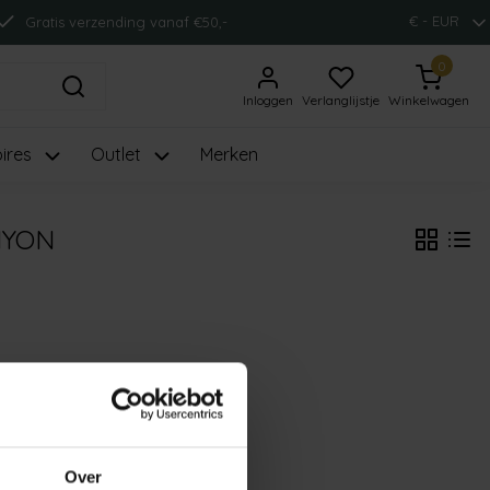
€ - EUR
Gratis verzending vanaf €50,-
0
Inloggen
Verlanglijstje
Winkelwagen
ires
Outlet
Merken
NYON
Over