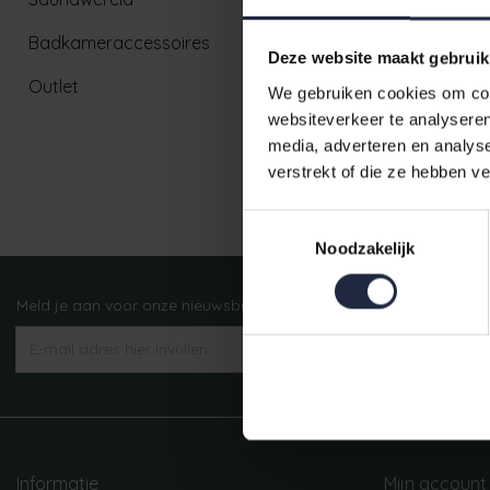
Badkameraccessoires
Deze website maakt gebruik
Outlet
We gebruiken cookies om cont
websiteverkeer te analyseren
media, adverteren en analys
verstrekt of die ze hebben v
Ruim aanbod badtextiel
Toestemmingsselectie
Noodzakelijk
Meld je aan voor onze nieuwsbrief!
AANMELDEN
Informatie
Mijn account