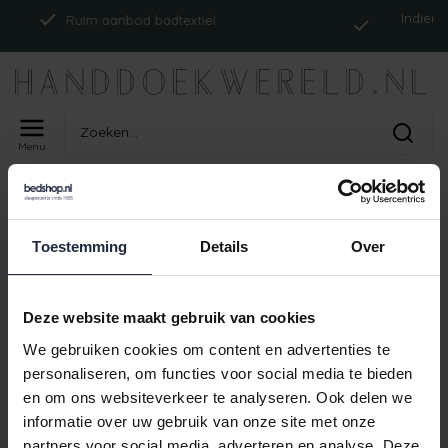
Indien op 
Ruim aanbod badtextiel
Menu
Home
Tags
ism_abysspersetp_platinium
PRODUCTEN GETAGD MET
Toestemming
Details
Over
ISM_ABYSSPERSETP_PLATINIUM
Geen producten gevonden!
Deze website maakt gebruik van cookies
We gebruiken cookies om content en advertenties te
personaliseren, om functies voor social media te bieden
en om ons websiteverkeer te analyseren. Ook delen we
Indien op
Ruim aanbod badtextiel
informatie over uw gebruik van onze site met onze
partners voor social media, adverteren en analyse. Deze