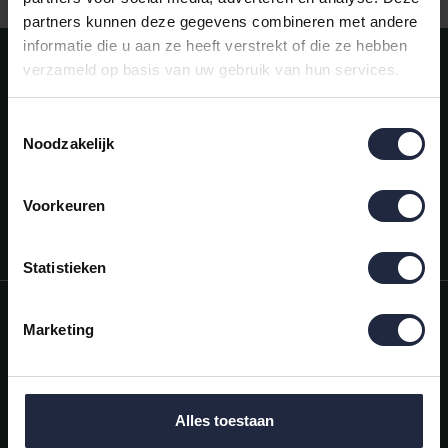
partners kunnen deze gegevens combineren met andere
informatie die u aan ze heeft verstrekt of die ze hebben
Meld je aan voor onze nieuwsbrief!
verzameld op basis van uw gebruik van hun services.
AANMELDEN
Toestemmingsselectie
Noodzakelijk
Mijn account
Snel regelen in je account. Volg je bestelling, betaal facturen of
retourneer een artikel.
Voorkeuren
Vragen?
We helpen je graag. Neem contact op met onze klantenservice.
Statistieken
Informatie
Marketing
Mijn account
Categorieën
Alles toestaan
Contactgegevens