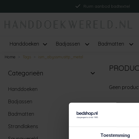
Ruim aanbod badtextiel
Handdoeken
Badjassen
Badmatten
Home
Tags
ism_abyssmusttp_metal
PRODUC
Categorieën
Geen produc
Handdoeken
Badjassen
Badmatten
Strandlakens
Toestemming
Saunawereld