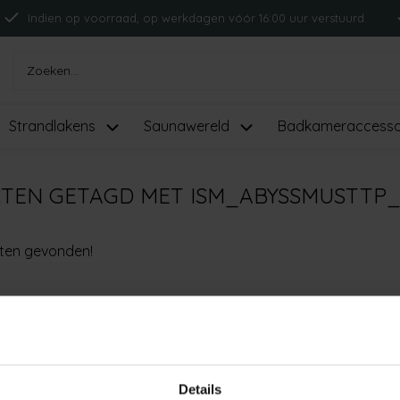
Indien op voorraad, op werkdagen vóór 16:00 uur verstuurd.
Strandlakens
Saunawereld
Badkameraccesso
TEN GETAGD MET ISM_ABYSSMUSTTP
ten gevonden!
Details