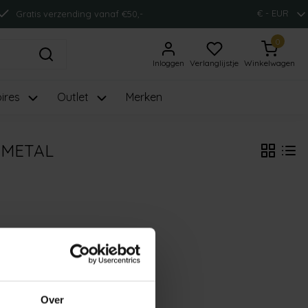
€ - EUR
Gratis verzending vanaf €50,-
0
Inloggen
Verlanglijstje
Winkelwagen
ires
Outlet
Merken
_METAL
Over