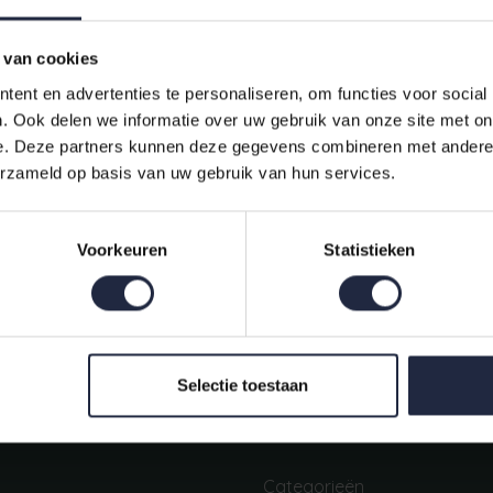
 van cookies
ent en advertenties te personaliseren, om functies voor social
. Ook delen we informatie over uw gebruik van onze site met on
e. Deze partners kunnen deze gegevens combineren met andere i
erzameld op basis van uw gebruik van hun services.
Indien op voorraad, op werkdagen vóór 16:00 uur verstuurd.
Voorkeuren
Statistieken
Mijn account
Snel regelen in je account. Volg je bestelling, betaal facturen of
retourneer een artikel.
Selectie toestaan
Categorieën