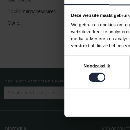
Badkameraccessoires
Deze website maakt gebruik
Outlet
We gebruiken cookies om cont
websiteverkeer te analyseren
media, adverteren en analys
verstrekt of die ze hebben v
Ruim aanbod badtextiel
Toestemmingsselectie
Noodzakelijk
Meld je aan voor onze nieuwsbrief!
AANMELDEN
Informatie
Mijn account