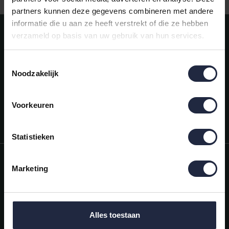
partners kunnen deze gegevens combineren met andere
informatie die u aan ze heeft verstrekt of die ze hebben
Meld je aan voor onze nieuwsbrief!
verzameld op basis van uw gebruik van hun services.
AANMELDEN
Toestemmingsselectie
Noodzakelijk
Mijn account
Snel regelen in je account. Volg je bestelling, betaal facturen of
retourneer een artikel.
Voorkeuren
Vragen?
We helpen je graag. Neem contact op met onze klantenservice.
Statistieken
Informatie
Marketing
Mijn account
Categorieën
Alles toestaan
Contactgegevens