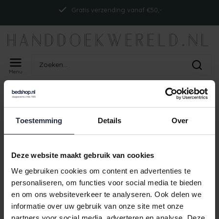
Gratis verzending vanaf €50,-
Menu
Home
Tags
ism_abyssmustct_zanzibar
PRODUCTEN GETAGD MET
Toestemming
Details
Over
ISM_ABYSSMUSTCT_ZANZIBAR
Geen producten gevonden!
Deze website maakt gebruik van cookies
We gebruiken cookies om content en advertenties te
personaliseren, om functies voor social media te bieden
en om ons websiteverkeer te analyseren. Ook delen we
Gratis verzending vanaf €50,-
informatie over uw gebruik van onze site met onze
partners voor social media, adverteren en analyse. Deze