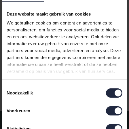
Deze website maakt gebruik van cookies
We gebruiken cookies om content en advertenties te
personaliseren, om functies voor social media te bieden
en om ons websiteverkeer te analyseren. Ook delen we
informatie over uw gebruik van onze site met onze
Abyss & Habidecor Must
partners voor social media, adverteren en analyse. Deze
Ct 60x60 501 Pink Lady
partners kunnen deze gegevens combineren met andere
€133,00
informatie die u aan ze heeft verstrekt of die ze hebben
verzameld op basis van uw gebruik van hun services.
Toestemmingsselectie
Noodzakelijk
Gratis verzending vanaf €50,-
Voorkeuren
Meld je aan voor onze nieuwsbrief!
Statistieken