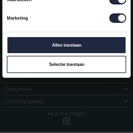
AANMELDEN
Mijn account
Marketing
Snel regelen in je account. Volg je bestelling, betaal facturen of
retourneer een artikel.
Vragen?
Alles toestaan
We helpen je graag. Neem contact op met onze klantenservice.
Informatie
Selectie toestaan
Mijn account
Categorieën
Contactgegevens
Wil je ons volgen?