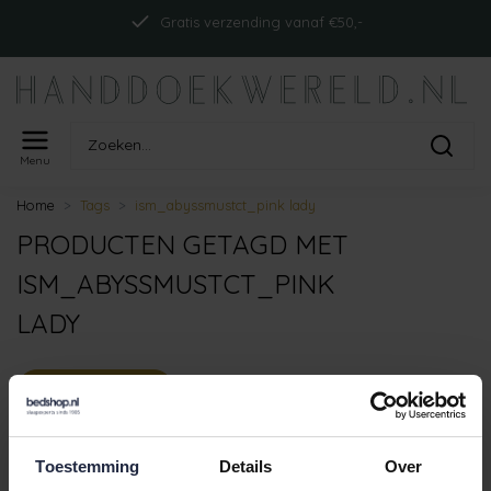
Gratis verzending vanaf €50,-
Menu
Home
Tags
ism_abyssmustct_pink lady
PRODUCTEN GETAGD MET
ISM_ABYSSMUSTCT_PINK
LADY
FILTERS
Toestemming
Details
Over