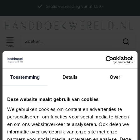
Gratis verzending vanaf €50,-
Menu
Home
Tags
ism_abyssmustct_ice
PRODUCTEN GETAGD MET
Toestemming
Details
Over
ISM_ABYSSMUSTCT_ICE
Geen producten gevonden!
Deze website maakt gebruik van cookies
We gebruiken cookies om content en advertenties te
personaliseren, om functies voor social media te bieden
en om ons websiteverkeer te analyseren. Ook delen we
Gratis verzending vanaf €50,-
informatie over uw gebruik van onze site met onze
partners voor social media, adverteren en analyse. Deze