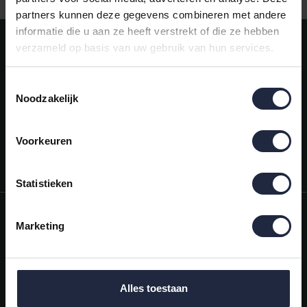
partners kunnen deze gegevens combineren met andere
informatie die u aan ze heeft verstrekt of die ze hebben
Meld je aan voor onze nieuwsbrief!
verzameld op basis van uw gebruik van hun services.
AANMELDEN
Toestemmingsselectie
Noodzakelijk
Mijn account
Snel regelen in je account. Volg je bestelling, betaal facturen of
retourneer een artikel.
Voorkeuren
Vragen?
We helpen je graag. Neem contact op met onze klantenservice.
Statistieken
Informatie
Marketing
Mijn account
Categorieën
Alles toestaan
Contactgegevens