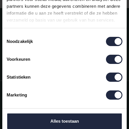
partners kunnen deze gegevens combineren met andere
informatie die u aan ze heeft verstrekt of die ze hebben
Meld je aan voor onze nieuwsbrief!
verzameld op basis van uw gebruik van hun services.
AANMELDEN
Toestemmingsselectie
Noodzakelijk
Mijn account
Snel regelen in je account. Volg je bestelling, betaal facturen of
retourneer een artikel.
Voorkeuren
Vragen?
We helpen je graag. Neem contact op met onze klantenservice.
Statistieken
Informatie
Marketing
Mijn account
Categorieën
Alles toestaan
Contactgegevens