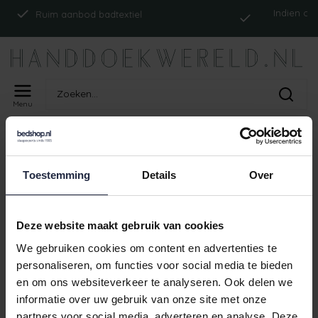
Indien op voo
Ruim aanbod badtextiel
Menu
Home
Tags
ism_abysslarrytp_multi
PRODUCTEN GETAGD MET
Toestemming
Details
Over
ISM_ABYSSLARRYTP_MULTI
Geen producten gevonden!
Deze website maakt gebruik van cookies
We gebruiken cookies om content en advertenties te
personaliseren, om functies voor social media te bieden
en om ons websiteverkeer te analyseren. Ook delen we
Indien op 
Ruim aanbod badtextiel
informatie over uw gebruik van onze site met onze
partners voor social media, adverteren en analyse. Deze