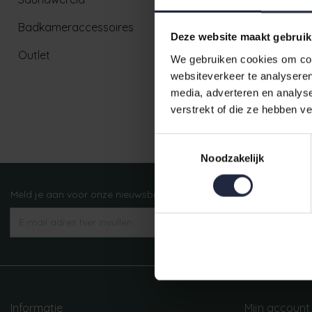
Badkameraccessoires
Deze website maakt gebruik
Outlet
We gebruiken cookies om cont
websiteverkeer te analyseren
media, adverteren en analys
verstrekt of die ze hebben v
Ruim aanbod badtextiel
Toestemmingsselectie
Noodzakelijk
Meld je aan voor onze nieuwsbrief!
AANMELDEN
Informatie
Mijn account