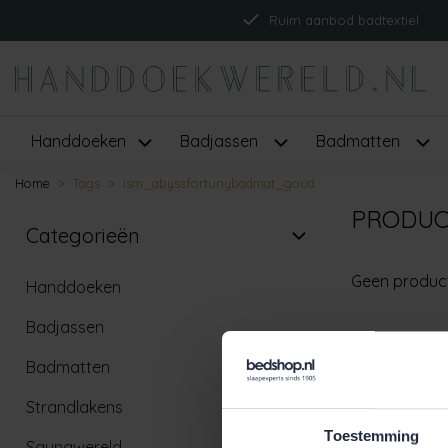
Ruim aanbod badtextiel
Handdoeken
Badjassen
Badmatten
Home
Tags
ism_abyssfortunybadmat_goud
PRODUC
Categorieën
Geen produc
Handdoeken
Badjassen
Badmatten
Strandlakens
Toestemming
Saunawereld