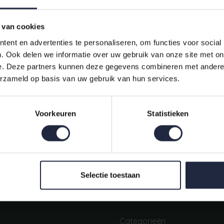
 van cookies
ent en advertenties te personaliseren, om functies voor social
. Ook delen we informatie over uw gebruik van onze site met on
e. Deze partners kunnen deze gegevens combineren met andere i
erzameld op basis van uw gebruik van hun services.
Indien op voorraad, op werkdagen vóór 16:00 uur verstuurd.
Voorkeuren
Statistieken
Mijn account
Snel regelen in je account. Volg je bestelling, betaal facturen of
retourneer een artikel.
Selectie toestaan
Categorieën