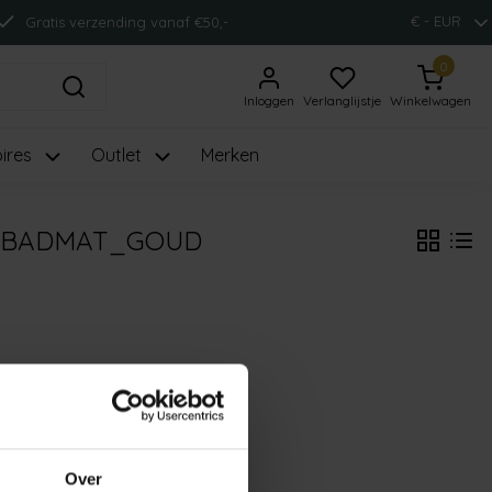
€ - EUR
Gratis verzending vanaf €50,-
0
Inloggen
Verlanglijstje
Winkelwagen
ires
Outlet
Merken
NYBADMAT_GOUD
Over