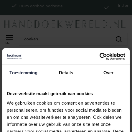
Indien op 
Ruim aanbod badtextiel
Menu
Home
Tags
ism_abyssemsertp_zilver
PRODUCTEN GETAGD MET
Toestemming
Details
Over
ISM_ABYSSEMSERTP_ZILVER
Geen producten gevonden!
Deze website maakt gebruik van cookies
We gebruiken cookies om content en advertenties te
personaliseren, om functies voor social media te bieden
en om ons websiteverkeer te analyseren. Ook delen we
Indien op
Ruim aanbod badtextiel
informatie over uw gebruik van onze site met onze
partners voor social media, adverteren en analyse. Deze