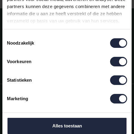
partners kunnen deze gegevens combineren met andere
informatie die u aan ze heeft verstrekt of die ze hebben
Meld je aan voor onze nieuwsbrief!
verzameld op basis van uw gebruik van hun services.
AANMELDEN
Toestemmingsselectie
Noodzakelijk
Mijn account
Snel regelen in je account. Volg je bestelling, betaal facturen of
retourneer een artikel.
Voorkeuren
Vragen?
We helpen je graag. Neem contact op met onze klantenservice.
Statistieken
Informatie
Marketing
Mijn account
Categorieën
Alles toestaan
Contactgegevens