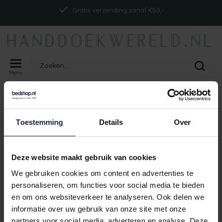
Gratis verzending vanaf €50,-
Menu
Home
Tags
ism_abyssdouble_vineyard
PRODUCTEN GETAGD MET
Toestemming
Details
Over
ISM_ABYSSDOUBLE_VINEYARD
Geen producten gevonden!
Deze website maakt gebruik van cookies
We gebruiken cookies om content en advertenties te
personaliseren, om functies voor social media te bieden
en om ons websiteverkeer te analyseren. Ook delen we
Gratis verzending vanaf €50,-
informatie over uw gebruik van onze site met onze
partners voor social media, adverteren en analyse. Deze