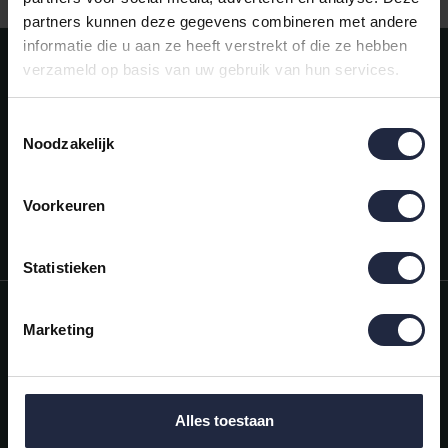
partners kunnen deze gegevens combineren met andere
informatie die u aan ze heeft verstrekt of die ze hebben
Meld je aan voor onze nieuwsbrief!
verzameld op basis van uw gebruik van hun services.
AANMELDEN
Toestemmingsselectie
Noodzakelijk
Mijn account
Snel regelen in je account. Volg je bestelling, betaal facturen of
retourneer een artikel.
Voorkeuren
Vragen?
We helpen je graag. Neem contact op met onze klantenservice.
Statistieken
Informatie
Marketing
Mijn account
Categorieën
Alles toestaan
Contactgegevens