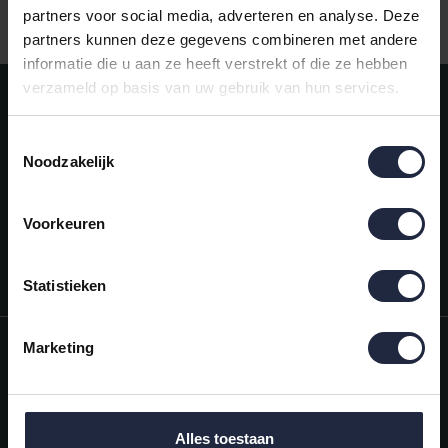
Ind
Ruim aanbod badtextiel
partners voor social media, adverteren en analyse. Deze
partners kunnen deze gegevens combineren met andere
informatie die u aan ze heeft verstrekt of die ze hebben
verzameld op basis van uw gebruik van hun services.
Meld je aan voor onze nieuwsbrief!
AANMELDEN
Toestemmingsselectie
Noodzakelijk
Mijn account
Snel regelen in je account. Volg je bestelling, betaal facturen of
retourneer een artikel.
Voorkeuren
Vragen?
We helpen je graag. Neem contact op met onze klantenservice.
Statistieken
Informatie
Marketing
Mijn account
Categorieën
Alles toestaan