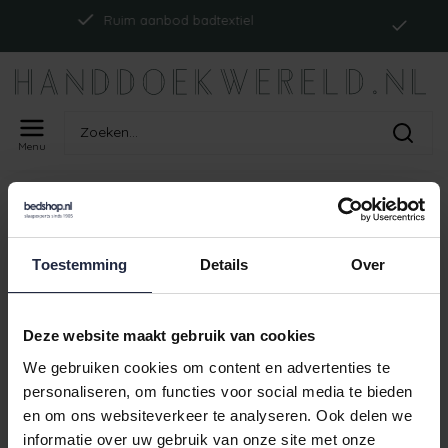
Indi
Ruim aanbod badtextiel
Menu
Home
Tags
ism_abyssdouble_pink lady
PRODUCTEN GETAGD MET
ISM_ABYSSDOUBLE_PINK
Toestemming
Details
Over
LADY
Deze website maakt gebruik van cookies
Geen producten gevonden!
We gebruiken cookies om content en advertenties te
personaliseren, om functies voor social media te bieden
en om ons websiteverkeer te analyseren. Ook delen we
informatie over uw gebruik van onze site met onze