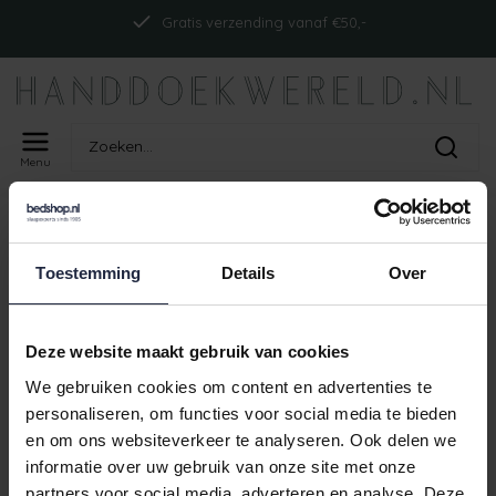
Gratis verzending vanaf €50,-
Menu
Home
Tags
ism_abyssdouble_gold
PRODUCTEN GETAGD MET
Toestemming
Details
Over
ISM_ABYSSDOUBLE_GOLD
Geen producten gevonden!
Deze website maakt gebruik van cookies
We gebruiken cookies om content en advertenties te
personaliseren, om functies voor social media te bieden
en om ons websiteverkeer te analyseren. Ook delen we
Gratis verzending vanaf €50,-
informatie over uw gebruik van onze site met onze
partners voor social media, adverteren en analyse. Deze