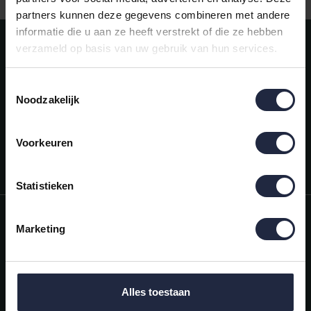
partners kunnen deze gegevens combineren met andere
informatie die u aan ze heeft verstrekt of die ze hebben
Meld je aan voor onze nieuwsbrief!
verzameld op basis van uw gebruik van hun services.
AANMELDEN
Toestemmingsselectie
Noodzakelijk
Mijn account
Snel regelen in je account. Volg je bestelling, betaal facturen of
retourneer een artikel.
Voorkeuren
Vragen?
We helpen je graag. Neem contact op met onze klantenservice.
Statistieken
Informatie
Marketing
Mijn account
Categorieën
Alles toestaan
Contactgegevens