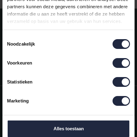
partners kunnen deze gegevens combineren met andere
informatie die u aan ze heeft verstrekt of die ze hebben
Meld je aan voor onze nieuwsbrief!
verzameld op basis van uw gebruik van hun services.
AANMELDEN
Toestemmingsselectie
Noodzakelijk
Mijn account
Snel regelen in je account. Volg je bestelling, betaal facturen of
retourneer een artikel.
Voorkeuren
Vragen?
We helpen je graag. Neem contact op met onze klantenservice.
Statistieken
Informatie
Marketing
Mijn account
Categorieën
Alles toestaan
Contactgegevens