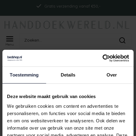
Gratis verzending vanaf €50,-
Menu
Home
Tags
ism_abyssdouble_cosmos
PRODUCTEN GETAGD MET
Toestemming
Details
Over
ISM_ABYSSDOUBLE_COSMOS
Geen producten gevonden!
Deze website maakt gebruik van cookies
We gebruiken cookies om content en advertenties te
personaliseren, om functies voor social media te bieden
en om ons websiteverkeer te analyseren. Ook delen we
Gratis verzending vanaf €50,-
informatie over uw gebruik van onze site met onze
partners voor social media, adverteren en analyse. Deze