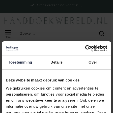
Gratis verzending vanaf €50,-
Menu
Home
Tags
ism_abyssdolcetp_zilver
PRODUCTEN GETAGD MET
Toestemming
Details
Over
ISM_ABYSSDOLCETP_ZILVER
Geen producten gevonden!
Deze website maakt gebruik van cookies
We gebruiken cookies om content en advertenties te
personaliseren, om functies voor social media te bieden
en om ons websiteverkeer te analyseren. Ook delen we
Gratis verzending vanaf €50,-
informatie over uw gebruik van onze site met onze
partners voor social media, adverteren en analyse. Deze