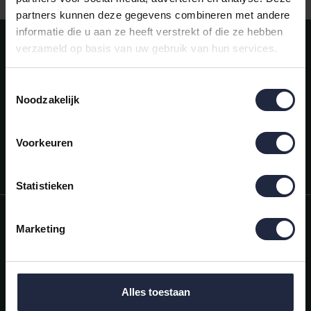
partners kunnen deze gegevens combineren met andere
informatie die u aan ze heeft verstrekt of die ze hebben
Meld je aan voor onze nieuwsbrief!
verzameld op basis van uw gebruik van hun services.
AANMELDEN
Toestemmingsselectie
Noodzakelijk
Mijn account
Snel regelen in je account. Volg je bestelling, betaal facturen of
retourneer een artikel.
Voorkeuren
Vragen?
We helpen je graag. Neem contact op met onze klantenservice.
Statistieken
Informatie
Marketing
Mijn account
Categorieën
Alles toestaan
Contactgegevens