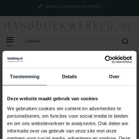
Gratis verzending vanaf €50,-
Menu
Home
Tags
ism_abyssbrightontp_white
PRODUCTEN GETAGD MET
Toestemming
Details
Over
ISM_ABYSSBRIGHTONTP_WHITE
Geen producten gevonden!
Deze website maakt gebruik van cookies
We gebruiken cookies om content en advertenties te
personaliseren, om functies voor social media te bieden
en om ons websiteverkeer te analyseren. Ook delen we
Gratis verzending vanaf €50,-
informatie over uw gebruik van onze site met onze
partners voor social media, adverteren en analyse. Deze