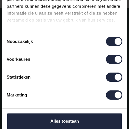
partners kunnen deze gegevens combineren met andere
informatie die u aan ze heeft verstrekt of die ze hebben
Meld je aan voor onze nieuwsbrief!
verzameld op basis van uw gebruik van hun services.
AANMELDEN
Toestemmingsselectie
Noodzakelijk
Mijn account
Snel regelen in je account. Volg je bestelling, betaal facturen of
retourneer een artikel.
Voorkeuren
Vragen?
We helpen je graag. Neem contact op met onze klantenservice.
Statistieken
Informatie
Marketing
Mijn account
Categorieën
Alles toestaan
Contactgegevens