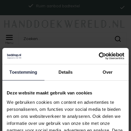
I
Ruim aanbod badtextiel
Menu
Home
Tags
ism_abyssbrightontp_perle
PRODUCTEN GETAGD MET
Toestemming
Details
Over
ISM_ABYSSBRIGHTONTP_PERLE
Geen producten gevonden!
Deze website maakt gebruik van cookies
We gebruiken cookies om content en advertenties te
personaliseren, om functies voor social media te bieden
en om ons websiteverkeer te analyseren. Ook delen we
Ruim aanbod badtextiel
informatie over uw gebruik van onze site met onze
partners voor social media, adverteren en analyse. Deze