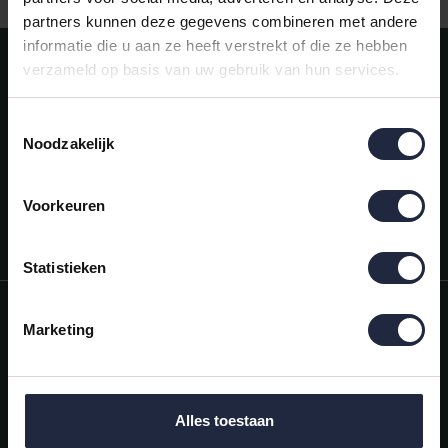
partners kunnen deze gegevens combineren met andere
informatie die u aan ze heeft verstrekt of die ze hebben
Meld je aan voor onze nieuwsbrief!
verzameld op basis van uw gebruik van hun services.
AANMELDEN
Toestemmingsselectie
Noodzakelijk
Mijn account
Snel regelen in je account. Volg je bestelling, betaal facturen of
retourneer een artikel.
Voorkeuren
Vragen?
We helpen je graag. Neem contact op met onze klantenservice.
Statistieken
Informatie
Marketing
Mijn account
Categorieën
Alles toestaan
Contactgegevens