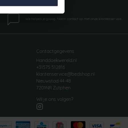
Vragen?
We helpen je graag. Neem contact op met onze klantenservice.
Contactgegevens
Handdoekwereld.nl
+31575 512816
klantenservice@bedshop.nl
Nieuwstad 44-48
7201NR Zutphen
Wil je ons volgen?