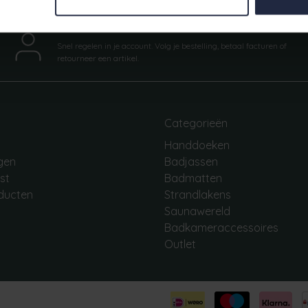
Mijn account
Snel regelen in je account. Volg je bestelling, betaal facturen of
retourneer een artikel.
Categorieën
Handdoeken
ngen
Badjassen
jst
Badmatten
oducten
Strandlakens
Saunawereld
Badkameraccessoires
Outlet