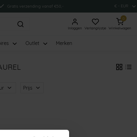
€ - EUR
Gratis verzending vanaf €50,-
0
Inloggen
Verlanglijstje
Winkelwagen
ires
Outlet
Merken
AUREL
ur
Prijs