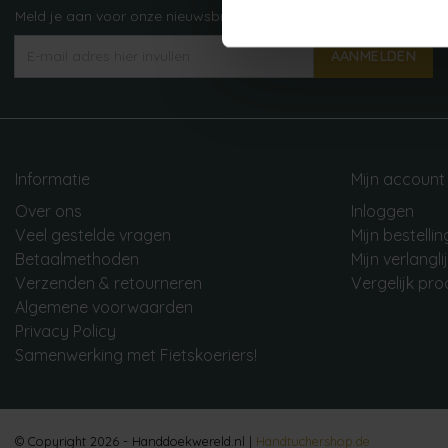
Meld je aan voor onze nieuwsbrief!
AANMELDEN
Informatie
Mijn account
Over ons
Inloggen
Veel gestelde vragen
Mijn bestelli
Betaalmethoden
Mijn verlangli
Verzenden & retourneren
Vergelijk pr
Algemene voorwaarden
Privacy Policy
Samenwerking met Fietskoeriers!
© Copyright 2026 - Handdoekwereld.nl |
Handtuchershop.de