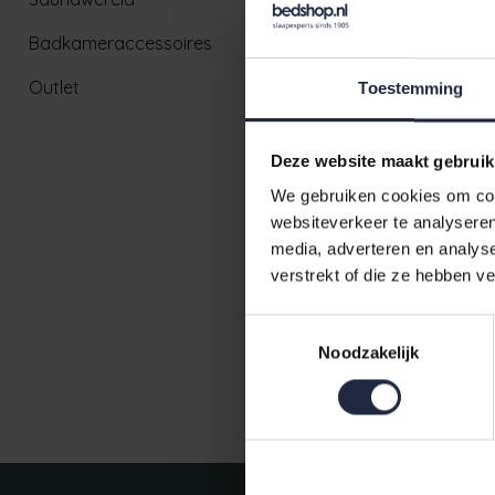
Badkameraccessoires
Outlet
Toestemming
Deze website maakt gebruik
We gebruiken cookies om cont
websiteverkeer te analyseren
Abyss & H
media, adverteren en analys
277 Laurel
verstrekt of die ze hebben v
€208,00
Toestemmingsselectie
Noodzakelijk
Ruim aanbod badtextiel