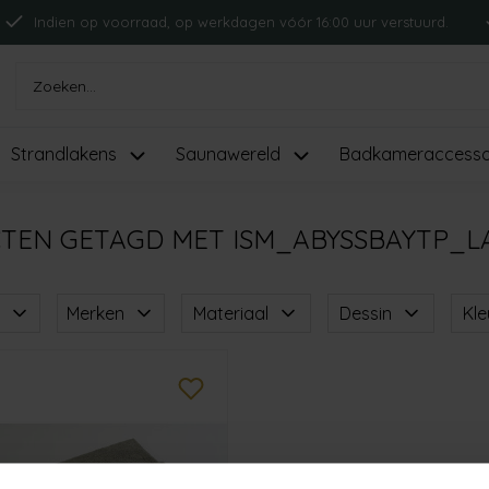
Indien op voorraad, op werkdagen vóór 16:00 uur verstuurd.
Strandlakens
Saunawereld
Badkameraccesso
TEN GETAGD MET ISM_ABYSSBAYTP_L
Merken
Materiaal
Dessin
Kle