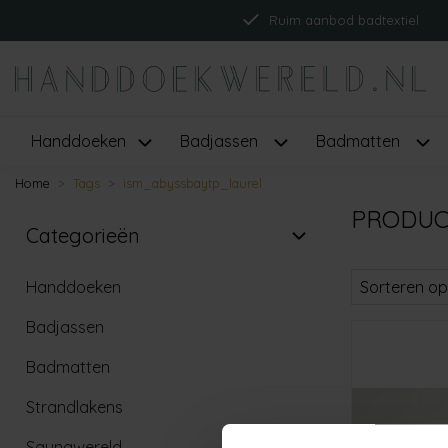
Ruim aanbod badtextiel
Handdoeken
Badjassen
Badmatten
Home
Tags
ism_abyssbaytp_laurel
PRODUC
Categorieën
Handdoeken
Sorteren op
Badjassen
Badmatten
Strandlakens
Saunawereld