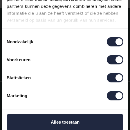
partners kunnen deze gegevens combineren met andere
informatie die u aan ze heeft verstrekt of die ze hebben
Meld je aan voor onze nieuwsbrief!
verzameld op basis van uw gebruik van hun services.
AANMELDEN
Toestemmingsselectie
Noodzakelijk
Mijn account
Snel regelen in je account. Volg je bestelling, betaal facturen of
retourneer een artikel.
Voorkeuren
Vragen?
We helpen je graag. Neem contact op met onze klantenservice.
Statistieken
Informatie
Marketing
Mijn account
Categorieën
Alles toestaan
Contactgegevens