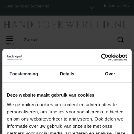
Indien op voorraad
uim aanbod badtextiel
Menu
Home
Tags
ism_abyssaurorebadmat_forest
PRODUCTEN GETAGD MET
Toestemming
Details
Over
ISM_ABYSSAUROREBADMAT_FOREST
Geen producten gevonden!
Deze website maakt gebruik van cookies
We gebruiken cookies om content en advertenties te
personaliseren, om functies voor social media te bieden
en om ons websiteverkeer te analyseren. Ook delen we
Indien op voorraa
Ruim aanbod badtextiel
informatie over uw gebruik van onze site met onze
partners voor social media, adverteren en analyse. Deze