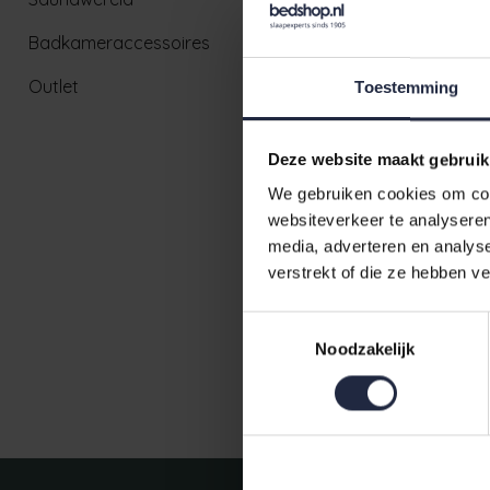
Badkameraccessoires
Outlet
Toestemming
Deze website maakt gebruik
We gebruiken cookies om cont
websiteverkeer te analyseren
Abyss & H
media, adverteren en analys
0/100 320
verstrekt of die ze hebben v
€330,00
Toestemmingsselectie
Noodzakelijk
Ruim aanbod badtextiel