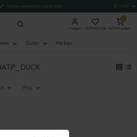
€ - EUR
Gratis verzending vanaf €50,-
0
Inloggen
Verlanglijstje
Winkelwagen
ires
Outlet
Merken
RATP_DUCK
ur
Prijs