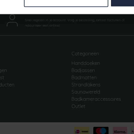
Mijn account
Snel regelen in je account. Volg je bestelling, betaal facturen of
retourneer een artikel.
Categorieën
Handdoeken
ngen
Badjassen
jst
Badmatten
oducten
Strandlakens
Saunawereld
Badkameraccessoires
Outlet