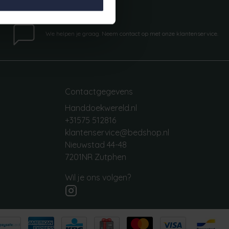
Vragen?
We helpen je graag. Neem contact op met onze klantenservice.
Contactgegevens
Handdoekwereld.nl
+31575 512816
klantenservice@bedshop.nl
Nieuwstad 44-48
7201NR Zutphen
Wil je ons volgen?