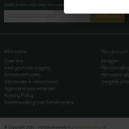
Meld je aan voor onze nieuwsbrief!
AANMELDEN
Informatie
Mijn account
Over ons
Inloggen
Veel gestelde vragen
Mijn bestelli
Betaalmethoden
Mijn verlangli
Verzenden & retourneren
Vergelijk pr
Algemene voorwaarden
Privacy Policy
Samenwerking met Fietskoeriers!
© Copyright 2026 - Handdoekwereld.nl |
Handtuchershop.de