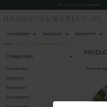
Ruim aanbod badtextiel
Handdoeken
Badjassen
Badmatten
Home
Tags
ism_abyssaquazuratp_duck
PRODUC
Categorieën
Handdoeken
Sorteren op
Badjassen
Badmatten
Strandlakens
Saunawereld