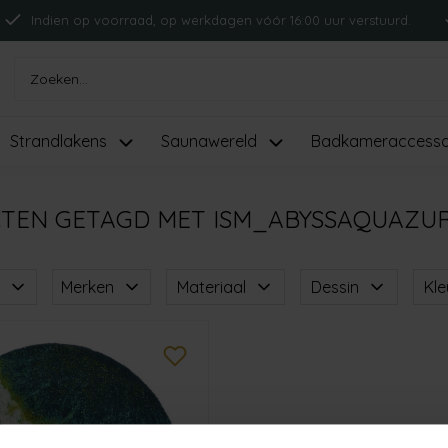
Indien op voorraad, op werkdagen vóór 16:00 uur verstuurd.
Strandlakens
Saunawereld
Badkameraccesso
TEN GETAGD MET ISM_ABYSSAQUAZU
Merken
Materiaal
Dessin
Kle