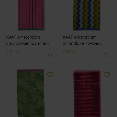
KAAT Amsterdam
KAAT Amsterdam
Strandlaken Summer
Strandlaken Waves
Sweet Roze 100x180 cm
Blauw Groen 100x180 cm
€39,95
€39,95