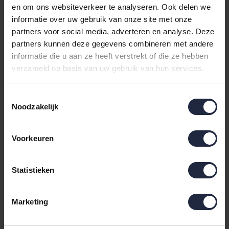
en om ons websiteverkeer te analyseren. Ook delen we
informatie over uw gebruik van onze site met onze
partners voor social media, adverteren en analyse. Deze
Luxe strandlakens: stijlvol
partners kunnen deze gegevens combineren met andere
informatie die u aan ze heeft verstrekt of die ze hebben
ontspannen in de zon
verzameld op basis van uw gebruik van hun services.
De zon op je gezicht, het zand tussen je tenen en een
Toestemmingsselectie
heerlijk zacht strandlaken onder je – dát is genieten. Bij
Noodzakelijk
Handdoekwereld begrijpen we precies wat je nodig hebt
om je stranddag of zwembadbezoek compleet te
Voorkeuren
maken: een strandlaken dat niet alleen comfortabel
aanvoelt, maar er ook nog eens fantastisch uitziet. Onze
Statistieken
uitgebreide collectie
strandlakens
biedt voor ieder wat
wils – van kleurrijke eyecatchers tot stijlvolle klassiekers.
Met merken als
PIP Studio
,
Vandyck
,
Vossen
en
De Witte
Marketing
Lietaer
ben je verzekerd van topkwaliteit en een