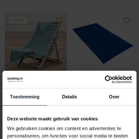
-25%
De Witte Lietaer
Strandlaken Vossen
strandlaken Fjara
Beach Club reflex blue
canton
100x180
Toestemming
Details
Over
€29,95
€44,99
€39,95
Deze website maakt gebruik van cookies
...
1
2
3
4
5
6
7
We gebruiken cookies om content en advertenties te
personaliseren, om functies voor social media te bieden