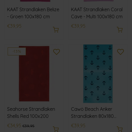
KAAT Strandlaken Belize
KAAT Strandlaken Coral
- Groen 100x180 cm
Cave - Multi 100x180 cm
€39,95
€39,95
-13%
Seahorse Strandlaken
Cawö Beach Anker
Shells Red 100x200
Strandlaken 80x180
Türkis
€34,95
€39,95
€39,95