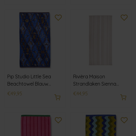
Pip Studio Little Sea
Rivièra Maison
Beachtowel Blauw
Strandlaken Sienna
100x180 cm
Zand 90x180 cm
€49,95
€44,95