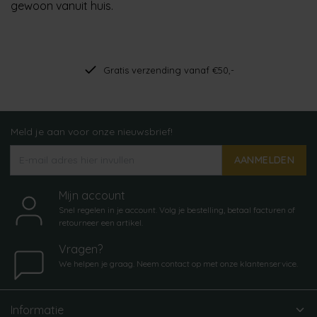
gewoon vanuit huis.
Gratis verzending vanaf €50,-
Meld je aan voor onze nieuwsbrief!
AANMELDEN
Mijn account
Snel regelen in je account. Volg je bestelling, betaal facturen of
retourneer een artikel.
Vragen?
We helpen je graag. Neem contact op met onze klantenservice.
Informatie