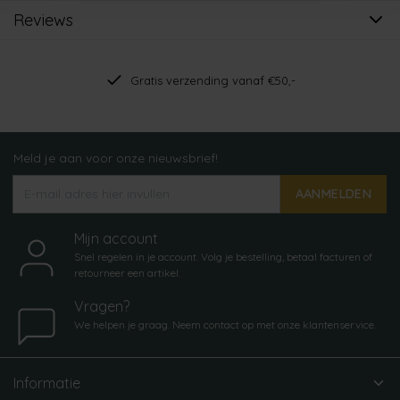
Reviews
Gratis verzending vanaf €50,-
Meld je aan voor onze nieuwsbrief!
AANMELDEN
Mijn account
Snel regelen in je account. Volg je bestelling, betaal facturen of
retourneer een artikel.
Vragen?
We helpen je graag. Neem contact op met onze klantenservice.
Informatie