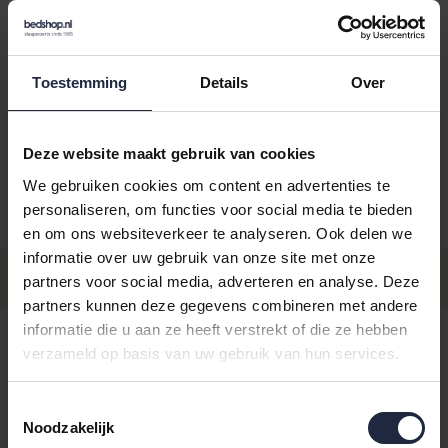
Toestemming
Details
Over
Kies je kleur:
donker roze
Deze website maakt gebruik van cookies
We gebruiken cookies om content en advertenties te
personaliseren, om functies voor social media te bieden
Aantal
Maat
Prijs
en om ons websiteverkeer te analyseren. Ook delen we
informatie over uw gebruik van onze site met onze
€109,95
Maat M
partners voor social media, adverteren en analyse. Deze
- Levertijd: 3-5 werkdagen
Incl. BTW
partners kunnen deze gegevens combineren met andere
€109,95
informatie die u aan ze heeft verstrekt of die ze hebben
Maat XS
- Levertijd: 3-5 werkdagen
Incl. BTW
verzameld op basis van uw gebruik van hun services.
€109,95
Maat S
Toestemmingsselectie
- Levertijd: 3-5 werkdagen
Incl. BTW
Noodzakelijk