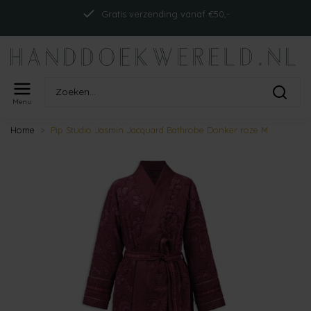
Gratis verzending vanaf €50,-
Menu
Home
Pip Studio Jasmin Jacquard Bathrobe Donker roze M