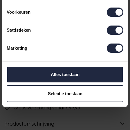
€109,95
Maat XXL
- Levertijd: 3-5 werkdagen
Incl. BTW
Voorkeuren
€109,95
Maat XL
- Levertijd: 3-5 werkdagen
Incl. BTW
Statistieken
€109,95
Maat L
- Levertijd: 3-5 werkdagen
Incl. BTW
Marketing
3-5 werkdagen
IN DE WINKELWAGEN
Alles toestaan
Ruim aanbod badtextiel
Selectie toestaan
Verzending binnen 24 uur indien voorradig
Gratis verzending vanaf €49,95
Productomschrijving