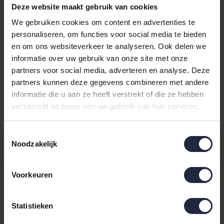
Deze website maakt gebruik van cookies
We gebruiken cookies om content en advertenties te
personaliseren, om functies voor social media te bieden
en om ons websiteverkeer te analyseren. Ook delen we
informatie over uw gebruik van onze site met onze
Kies je kleur:
marinesilver
partners voor social media, adverteren en analyse. Deze
partners kunnen deze gegevens combineren met andere
informatie die u aan ze heeft verstrekt of die ze hebben
verzameld op basis van uw gebruik van hun services.
Aantal
Maat
Prijs
Toestemmingsselectie
€7,95
Noodzakelijk
Washandje 16x22
Op voorraad
Incl. BTW
Voorkeuren
Op voorraad
IN DE WINKELWAGEN
Statistieken