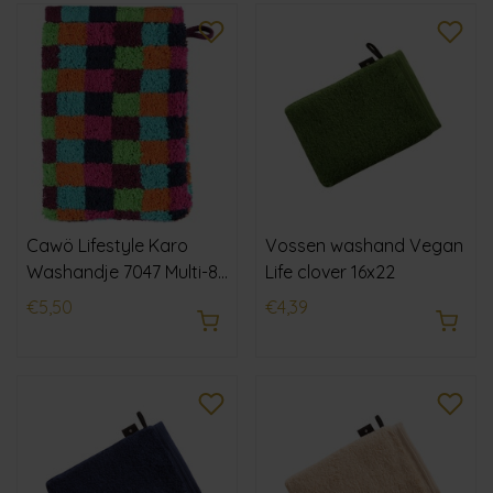
Cawö Lifestyle Karo
Vossen washand Vegan
Washandje 7047 Multi-84
Life clover 16x22
16x22
€5,50
€4,39