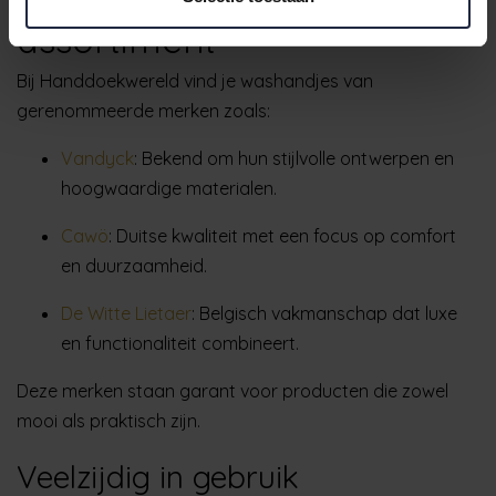
assortiment
Bij Handdoekwereld vind je washandjes van
gerenommeerde merken zoals:
Vandyck
:
Bekend om hun stijlvolle ontwerpen en
hoogwaardige materialen.
Cawö
:
Duitse kwaliteit met een focus op comfort
en duurzaamheid.
De Witte Lietaer
:
Belgisch vakmanschap dat luxe
en functionaliteit combineert.
Deze merken staan garant voor producten die zowel
mooi als praktisch zijn.
Veelzijdig in gebruik