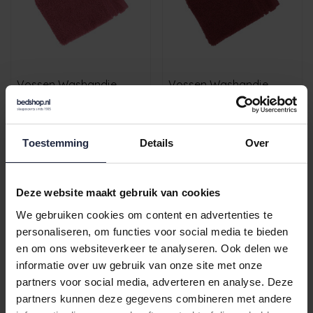
Vossen Washandje
Vossen Washandje
Vienna Style Supersoft
Vienna Style Supersoft
blackberry 22x16
terra 22x16
€5,29
€5,29
Toestemming
Details
Over
...
1
32
33
34
35
36
Deze website maakt gebruik van cookies
We gebruiken cookies om content en advertenties te
personaliseren, om functies voor social media te bieden
Luxe washandjes: comfort
en om ons websiteverkeer te analyseren. Ook delen we
informatie over uw gebruik van onze site met onze
en stijl in één
partners voor social media, adverteren en analyse. Deze
partners kunnen deze gegevens combineren met andere
Een washandje is een onmisbaar item in elke badkamer.