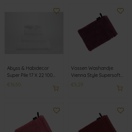
Abyss & Habidecor
Vossen Washandje
Super Pile 17 X 22 100
Vienna Style Supersoft
white
hibiscus 22x16
€16,50
€5,29