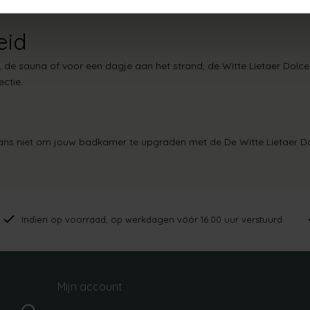
eid
de sauna of voor een dagje aan het strand, de Witte Lietaer Dolce B
ectie.
 kans niet om jouw badkamer te upgraden met de
De Witte Lietaer
Indien op voorraad, op werkdagen vóór 16:00 uur verstuurd.
Mijn account