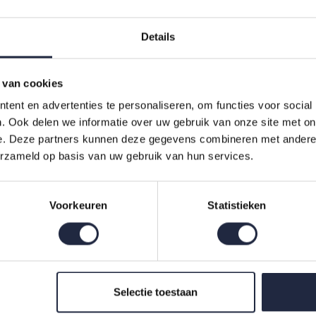
Details
 perfecte aanvulling voor jouw badkamer. Deze luxe handdoek, ge
we kleur en het effen dessin, voegt deze handdoek een vleugje elega
 van cookies
ent en advertenties te personaliseren, om functies voor social
tte Lietaer Dolce Badhanddo
. Ook delen we informatie over uw gebruik van onze site met on
e. Deze partners kunnen deze gegevens combineren met andere i
ok een luxe ervaring. Het gebruik van 100% katoen zorgt ervoor da
erzameld op basis van uw gebruik van hun services.
d of douche. Bovendien is de afmeting van
60x110 cm
perfect voor 
Voorkeuren
Statistieken
Selectie toestaan