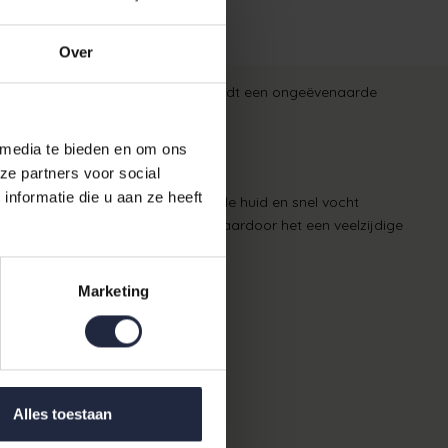
Over
maakt van hoogwaardig katoen, biedt een ongeëvenaarde
ntie toe aan elke ruimte.
 media te bieden en om ons
ek?
ze partners voor social
nformatie die u aan ze heeft
t de handdoek zacht aanvoelt op de huid en snel vocht
zowel volwassenen als kinderen, waardoor het een veelzijdige
Marketing
Alles toestaan