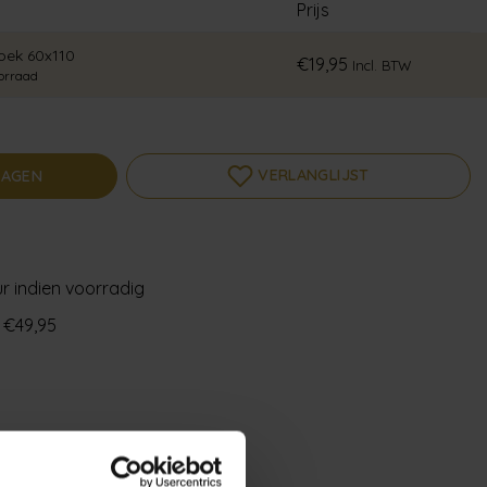
Prijs
ek 60x110
€19,95
Incl. BTW
orraad
VERLANGLIJST
WAGEN
l
r indien voorradig
 €49,95