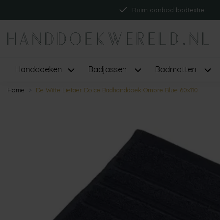
Ruim aanbod badtextiel
Handdoeken
Badjassen
Badmatten
Home
De Witte Lietaer Dolce Badhanddoek Ombre Blue 60x110