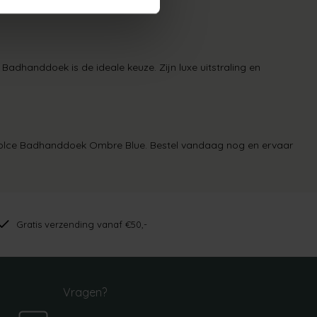
adhanddoek is de ideale keuze. Zijn luxe uitstraling en
 Dolce Badhanddoek Ombre Blue
. Bestel vandaag nog en ervaar
Gratis verzending vanaf €50,-
Vragen?