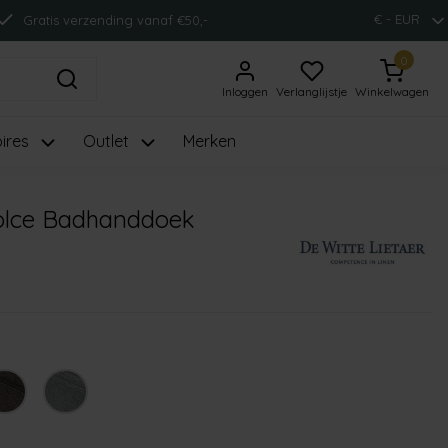
€ - EUR
Gratis verzending vanaf €50,-
0
Inloggen
Verlanglijstje
Winkelwagen
ires
Outlet
Merken
Dolce Badhanddoek