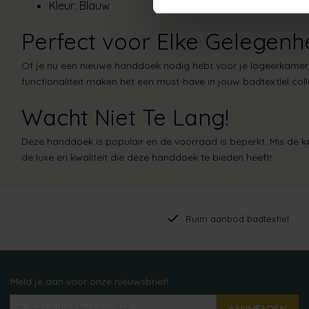
Kleur:
Blauw
Perfect voor Elke Gelegenh
Of je nu een nieuwe handdoek nodig hebt voor je logeerkamer, 
functionaliteit maken het een must-have in jouw badtextiel coll
Wacht Niet Te Lang!
Deze handdoek is populair en de voorraad is beperkt. Mis de
de luxe en kwaliteit die deze handdoek te bieden heeft!
Ruim aanbod badtextiel
Meld je aan voor onze nieuwsbrief!
AANMELDEN