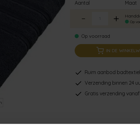
Aantal
Maat
Handdo
Op vo
Op voorraad
IN DE WINKEL
Ruim aanbod badtextie
Verzending binnen 24 uu
Gratis verzending vanaf
n