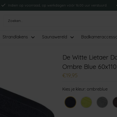
Indien op voorraad, op werkdagen vóór 16:00 uur verstuurd.
Strandlakens
Saunawereld
Badkameraccesso
De Witte Lietaer 
Ombre Blue 60x110
€19,95
Kies je kleur:
ombreblue