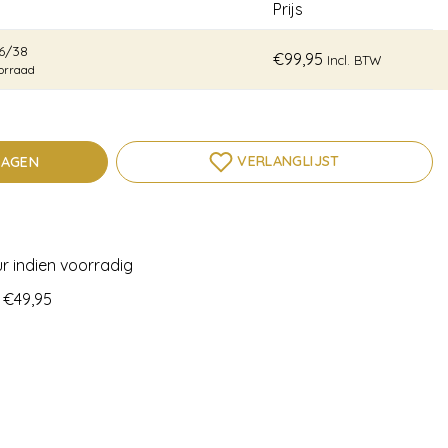
Prijs
6/38
€99,95
Incl. BTW
orraad
VERLANGLIJST
WAGEN
l
r indien voorradig
 €49,95