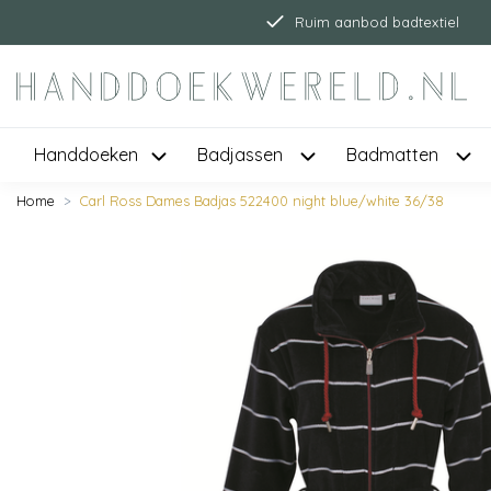
Ruim aanbod badtextiel
Handdoeken
Badjassen
Badmatten
Home
Carl Ross Dames Badjas 522400 night blue/white 36/38