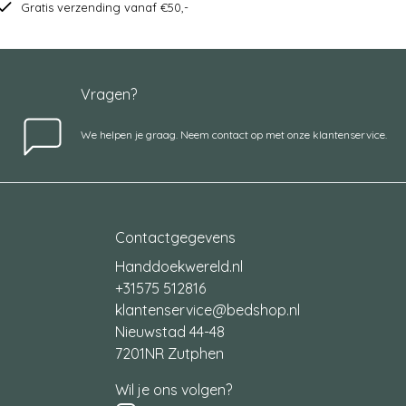
Gratis verzending vanaf €50,-
Vragen?
We helpen je graag. Neem contact op met onze klantenservice.
Contactgegevens
Handdoekwereld.nl
+31575 512816
klantenservice@bedshop.nl
Nieuwstad 44-48
7201NR Zutphen
Wil je ons volgen?