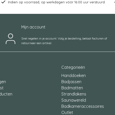
Indien op voorraad, op werkdagen vóór 16:00 uur verstuurd.
Mijn account
Snel regelen in je account. Volg je bestelling, betaal facturen of
retourneer een artikel.
Categorieën
Handdoeken
ngen
Badjassen
jst
Badmatten
oducten
Strandlakens
Saunawereld
Badkameraccessoires
Outlet