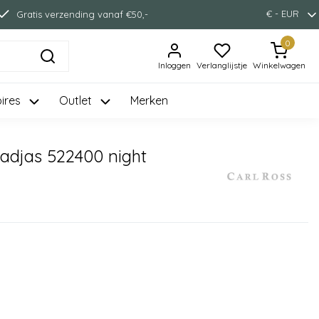
€ - EUR
Gratis verzending vanaf €50,-
0
Inloggen
Verlanglijstje
Winkelwagen
ires
Outlet
Merken
adjas 522400 night