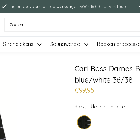
Indien op voorraad, op werkdagen vóór 16:00 uur verstuurd.
Strandlakens
Saunawereld
Badkameraccesso
Carl Ross Dames B
blue/white 36/38
€99,95
Kies je kleur:
nightblue