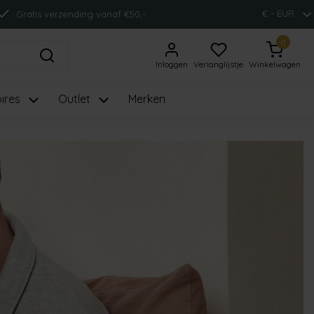
€ - EUR
Gratis verzending vanaf €50,-
0
Inloggen
Verlanglijstje
Winkelwagen
ires
Outlet
Merken