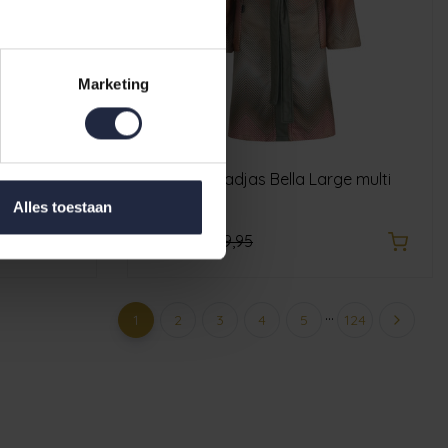
Marketing
mall blue
Vandyck Badjas Bella Large multi
Alles toestaan
€74,95
€89,95
...
1
2
3
4
5
124