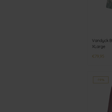
Vandyck B
XLarge
€79,95
-19%