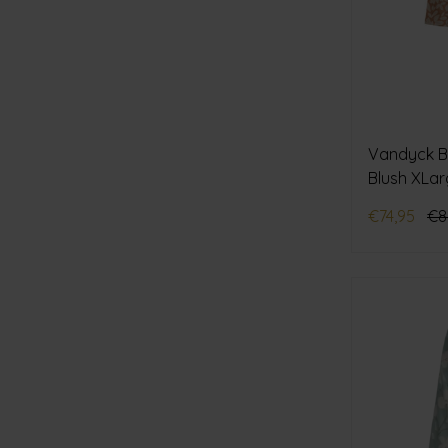
Vandyck B
Blush XLar
€74,95
€8