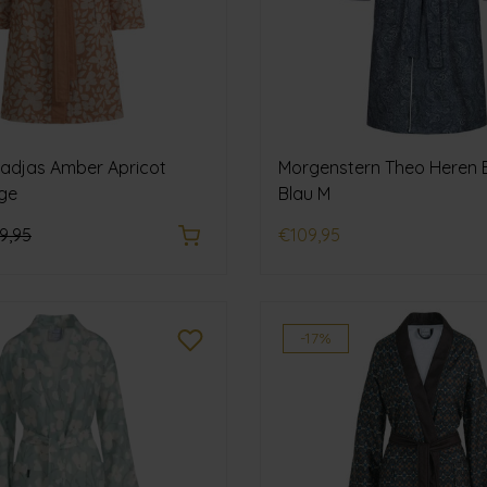
adjas Amber Apricot
Morgenstern Theo Heren 
ge
Blau M
9,95
€109,95
-17%