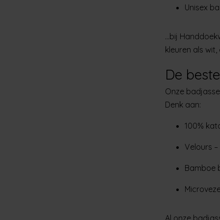
Unisex ba
...bij Handdoek
kleuren als wit
De beste
Onze badjassen
Denk aan:
100% kat
Velours
– 
Bamboe b
Microveze
Al onze badjas