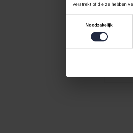
verstrekt of die ze hebben v
Toestemmingsselectie
Noodzakelijk
Vandyck B
Large
€55,95
€6