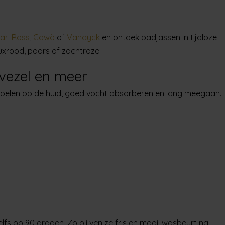
arl Ross
,
Cawö
of
Vandyck
en ontdek badjassen in tijdloze
auxrood, paars of zachtroze.
ovezel en meer
oelen op de huid, goed vocht absorberen en lang meegaan.
fs op 90 graden. Zo blijven ze fris en mooi, wasbeurt na