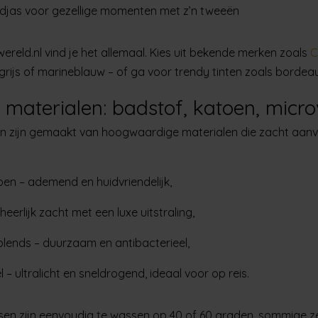
djas
voor gezellige momenten met z’n tweeën
wereld.nl vind je het allemaal. Kies uit bekende merken zoals
C
, grijs of marineblauw – of ga voor trendy tinten zoals borde
 materialen: badstof, katoen, micr
 zijn gemaakt van hoogwaardige materialen die zacht aanv
oen
– ademend en huidvriendelijk,
heerlijk zacht met een luxe uitstraling,
lends
– duurzaam en antibacterieel,
l
– ultralicht en sneldrogend, ideaal voor op reis.
sen zijn eenvoudig te wassen op 40 of 60 graden, sommige zel