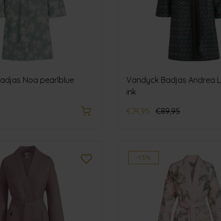
adjas Noa pearlblue
Vandyck Badjas Andrea L
ink
€74,95
€89,95
-13%