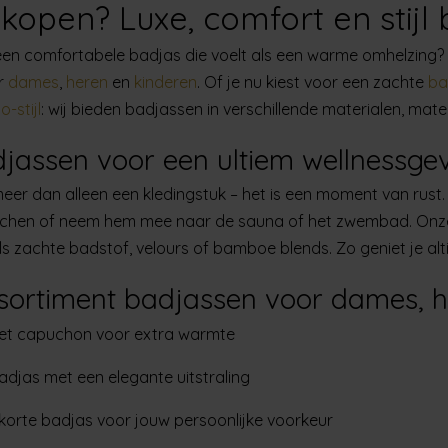
kopen? Luxe, comfort en stijl
en comfortabele badjas die voelt als een warme omhelzing? 
r
dames
,
heren
en
kinderen
. Of je nu kiest voor een zachte
ba
-stijl
: wij bieden badjassen in verschillende materialen, maten
jassen voor een ultiem wellnessge
eer dan alleen een kledingstuk – het is een moment van rust. 
ouchen of neem hem mee naar de sauna of het zwembad. Onz
s zachte badstof, velours of bamboe blends. Zo geniet je altij
sortiment badjassen voor dames, h
et capuchon
voor extra warmte
adjas
met een elegante uitstraling
korte badjas
voor jouw persoonlijke voorkeur