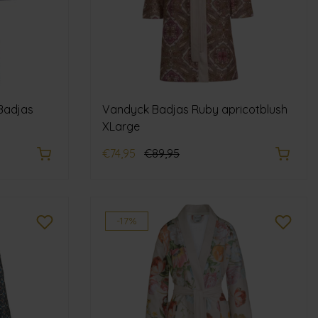
Badjas
Vandyck Badjas Ruby apricotblush
XLarge
€74,95
€89,95
-17%