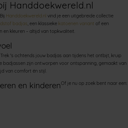
 bij Handdoekwereld.nl
Bij
Handdoekwereld.nl
vind je een uitgebreide collectie
dstof badjas
, een klassieke
katoenen variant
of een
 en kleuren – altijd van topkwaliteit.
voel
Trek 's ochtends jouw badjas aan tijdens het ontbijt, kruip
e badjassen zijn ontworpen voor ontspanning, gemaakt van
d van comfort én stijl.
eren en kinderen
Of je nu op zoek bent naar een: