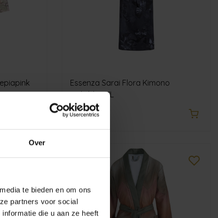
epiapink
Essenza Sarai Flora Kimono
nightblue XL
€59,95
Over
-17%
 media te bieden en om ons
ze partners voor social
nformatie die u aan ze heeft