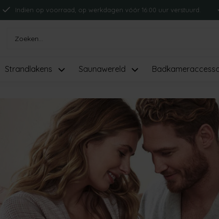
Indien op voorraad, op werkdagen vóór 16:00 uur verstuurd.
Strandlakens
Saunawereld
Badkameraccesso