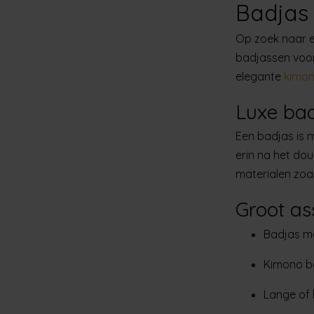
Badjas 
Op zoek naar e
badjassen voo
elegante
kimono
Luxe bad
Een badjas is m
erin na het d
materialen zoal
Groot as
Badjas m
Kimono b
Lange of 