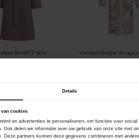
adjas BIARRITZ NEW
Vandyck Badjas Amaya s
 XLarge
XLarge
9,95
€69,95
€79,95
Details
-17%
 van cookies
ent en advertenties te personaliseren, om functies voor social
. Ook delen we informatie over uw gebruik van onze site met on
e. Deze partners kunnen deze gegevens combineren met andere i