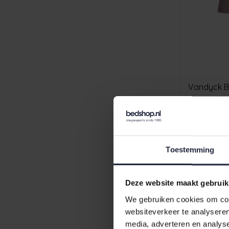
Vandyck B
mauve
€64,95
€7
Toestemming
-20%
Deze website maakt gebruik
We gebruiken cookies om cont
websiteverkeer te analyseren
media, adverteren en analys