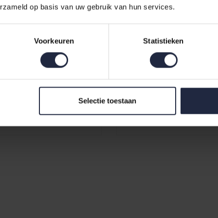
erzameld op basis van uw gebruik van hun services.
Voorkeuren
Statistieken
adjas Vogue sepiapink
Vandyck Badjas Andrea S
ink
Selectie toestaan
9,95
€74,95
€89,95