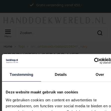
Gratis verzending vanaf €50,-
Menu
Home
Tags
ism_ambassadorbadjas2028249_navy
PRODUCTEN GETAGD MET
ISM_AMBASSADORBADJAS2028249_N
Toestemming
Details
Over
Geen producten gevonden!
Deze website maakt gebruik van cookies
We gebruiken cookies om content en advertenties te
Gratis verzending vanaf €50,-
personaliseren, om functies voor social media te bieden en 