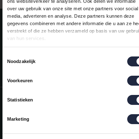
ons websiteverkeer te analyseren. Ook delen we informatie
over uw gebruik van onze site met onze partners voor social
media, adverteren en analyse. Deze partners kunnen deze
Meld je aan voor onze nieuwsbrief!
gegevens combineren met andere informatie die u aan ze he
AANMELDEN
verstrekt of die ze hebben verzameld op basis van uw gebru
van hun services.
Mijn account
Snel regelen in je account. Volg je bestelling, betaal facturen of
Toestemmingsselectie
retourneer een artikel.
Noodzakelijk
Vragen?
We helpen je graag. Neem contact op met onze klantenservice.
Voorkeuren
Informatie
Statistieken
Mijn account
Marketing
Categorieën
Contactgegevens