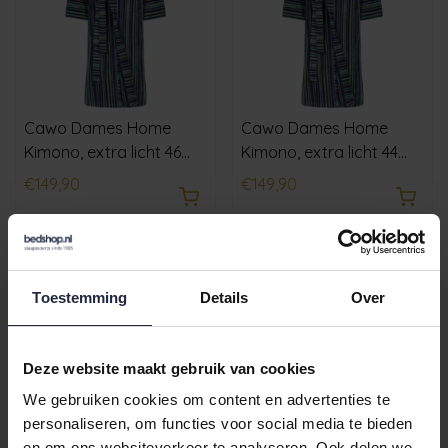
Cawo Dames Home
Cawo Dames Home
Kimono, extra licht 46
Kimono, extra licht 44
6217 multicolor
6217 multicolor
€149,90
€149,90
Toestemming
Details
Over
Deze website maakt gebruik van cookies
We gebruiken cookies om content en advertenties te
personaliseren, om functies voor social media te bieden
en om ons websiteverkeer te analyseren. Ook delen we