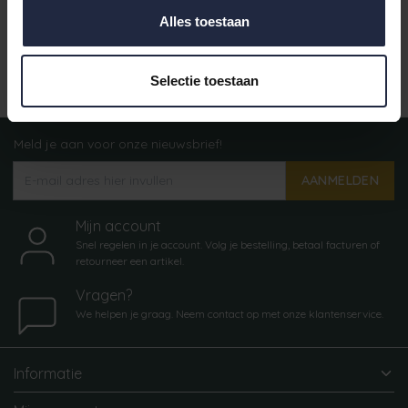
Alles toestaan
Gratis verzending vanaf €50,-
Selectie toestaan
Meld je aan voor onze nieuwsbrief!
AANMELDEN
Mijn account
Snel regelen in je account. Volg je bestelling, betaal facturen of
retourneer een artikel.
Vragen?
We helpen je graag. Neem contact op met onze klantenservice.
Informatie