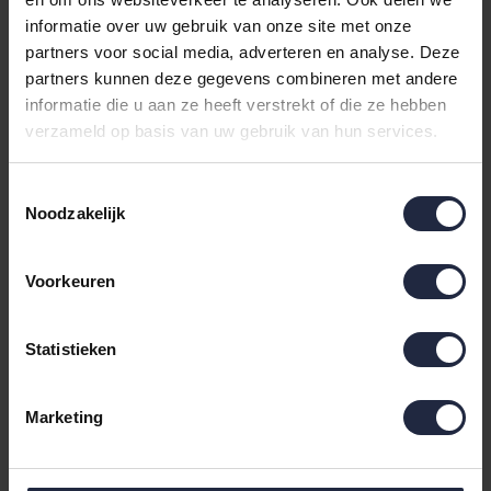
Cawo Dames Home
Cawo Dames Home
informatie over uw gebruik van onze site met onze
Kimono, extra licht 40
Kimono, extra licht 38
partners voor social media, adverteren en analyse. Deze
6217 multicolor
6217 multicolor
partners kunnen deze gegevens combineren met andere
€149,90
€149,90
informatie die u aan ze heeft verstrekt of die ze hebben
verzameld op basis van uw gebruik van hun services.
Toestemmingsselectie
Noodzakelijk
Voorkeuren
Statistieken
Cawo Dames Home
Kimono, extra licht 36
Marketing
6217 multicolor
€149,90