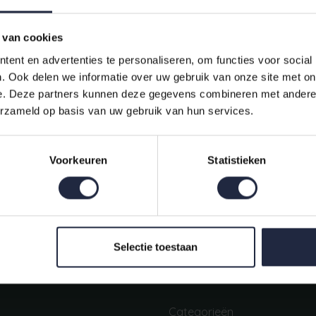
 van cookies
ent en advertenties te personaliseren, om functies voor social
. Ook delen we informatie over uw gebruik van onze site met on
e. Deze partners kunnen deze gegevens combineren met andere i
erzameld op basis van uw gebruik van hun services.
Indien op voorraad, op werkdagen vóór 16:00 uur verstuurd.
Voorkeuren
Statistieken
Mijn account
Snel regelen in je account. Volg je bestelling, betaal facturen of
retourneer een artikel.
Selectie toestaan
Categorieën