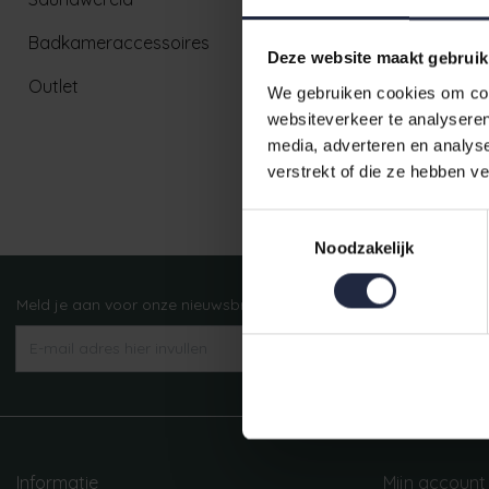
Badkameraccessoires
Deze website maakt gebruik
Outlet
We gebruiken cookies om cont
websiteverkeer te analyseren
media, adverteren en analys
verstrekt of die ze hebben v
Ruim aanbod badtextiel
Toestemmingsselectie
Noodzakelijk
Meld je aan voor onze nieuwsbrief!
AANMELDEN
Informatie
Mijn account