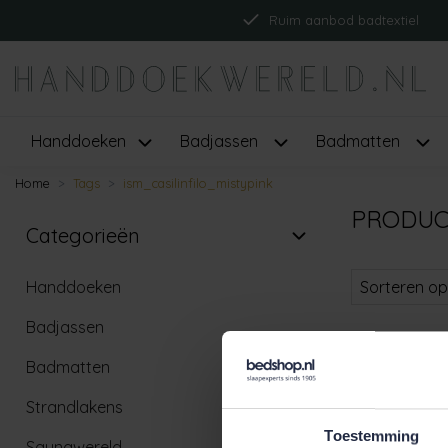
Ruim aanbod badtextiel
Handdoeken
Badjassen
Badmatten
Home
Tags
ism_casilinfilo_mistypink
PRODUC
Categorieën
Handdoeken
Sorteren op
Badjassen
Badmatten
Strandlakens
Toestemming
Saunawereld