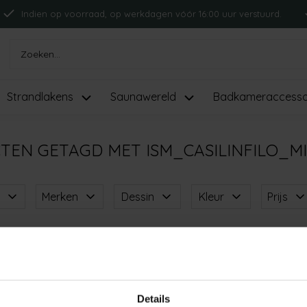
Indien op voorraad, op werkdagen vóór 16:00 uur verstuurd.
Strandlakens
Saunawereld
Badkameraccesso
TEN GETAGD MET ISM_CASILINFILO_MI
Merken
Dessin
Kleur
Prijs
Casilin
Casilin Filo Badmat Misty Pink 60x100
Details