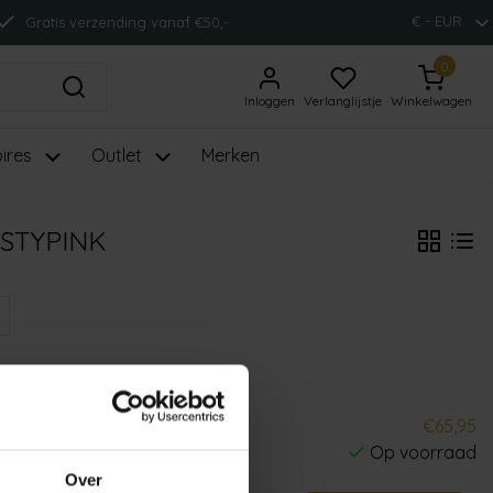
€ - EUR
Gratis verzending vanaf €50,-
0
Inloggen
Verlanglijstje
Winkelwagen
ires
Outlet
Merken
STYPINK
€65,95
Op voorraad
Over