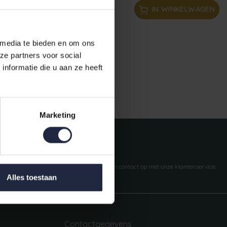
IN WINKELWAGEN
 media te bieden en om ons
ze partners voor social
nformatie die u aan ze heeft
Gratis verzending vanaf €50,-
Marketing
Vragen?
We helpen je graag. Neem contact op met onze klantenservice.
Alles toestaan
Contactgegevens